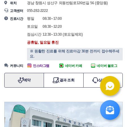
경남 창원시 성산구 외동반림로126번길 56 (중앙동)
위치
055-282-2222
고객센터
평일
08:30~17:00
진료시간
토요일
08:30~12:20
점심시간
12:30~13:30 (토요일제외)
공휴일, 일요일 휴진
※ 원활한 진료를 위해 진료마감 30분 전까지 접수해주세
요.
커뮤니티
인스타그램
네이버 카페
네이버 블로그
예약
결과 조회
상담 신청