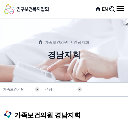
인
전
EN
검
체
색
구
메
뉴
보
열
기
건
가족보건의원
경남지회
복
경남지회
지
협
회
가족보건의원
경남
가족보건의원 경남지회